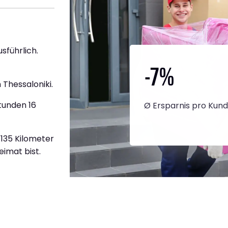
sführlich.
-7
%
Thessaloniki.
tunden 16
Ø Ersparnis pro Kun
.135 Kilometer
eimat bist.