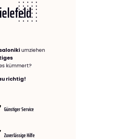
ielefeld
saloniki
umziehen
tiges
lles kümmert?
au richtig!
Günstiger Service
Zuverlässige Hilfe