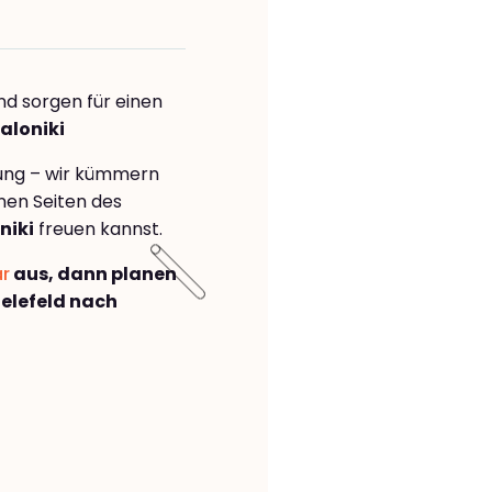
nd sorgen für einen
aloniki
rung – wir kümmern
önen Seiten des
niki
freuen kannst.
ar
aus, dann planen
elefeld nach