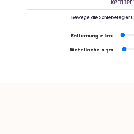
Rechner:
Bewege die Schieberegler un
Entfernung in km:
Wohnfläche in qm: