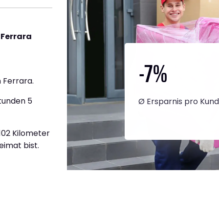
 Ferrara
-7
%
 Ferrara.
Stunden 5
Ø Ersparnis pro Kun
.102 Kilometer
eimat bist.