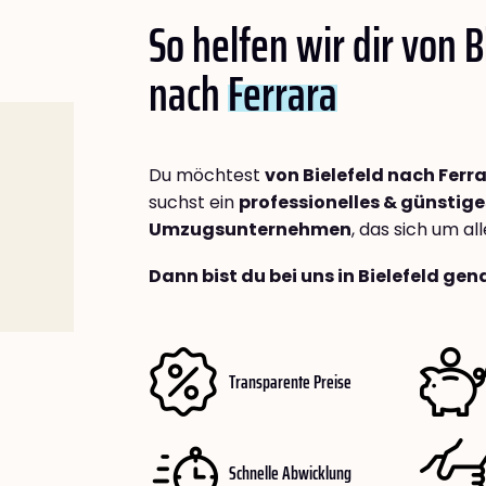
So helfen wir dir von B
nach
Ferrara
Du möchtest
von Bielefeld nach Ferr
suchst ein
professionelles & günstige
Umzugsunternehmen
, das sich um a
Dann bist du bei uns in Bielefeld gen
Transparente Preise
Schnelle Abwicklung