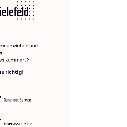
ielefeld
ara
umziehen und
s
lles kümmert?
au richtig!
Günstiger Service
Zuverlässige Hilfe