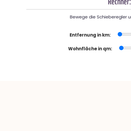
Rechner:
Bewege die Schieberegler un
Entfernung in km:
Wohnfläche in qm: