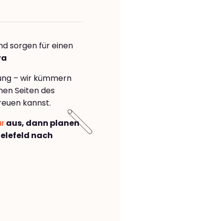
nd sorgen für einen
ra
rung – wir kümmern
önen Seiten des
reuen kannst.
ar
aus, dann planen
elefeld nach