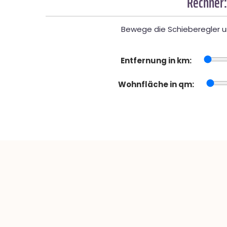
Rechner:
Bewege die Schieberegler un
Entfernung in km:
Wohnfläche in qm: