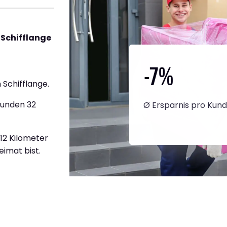
 Schifflange
-7
%
Schifflange.
tunden 32
Ø Ersparnis pro Kun
412 Kilometer
eimat bist.