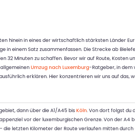
ten hinein in eines der wirtschaftlich stärksten Länder E
nge in einem Satz zusammenfassen. Die Strecke ab Bielefe
n 32 Minuten zu schaffen. Bevor wir auf Route, Kosten u
en allgemeinen
Umzug nach Luxemburg
-Ratgeber, in dem 
führlich erklären. Hier konzentrieren wir uns auf das, was 
gebiet, dann über die A1/A45 bis
Köln
. Von dort folgst du
ppenziel vor der luxemburgischen Grenze. Von der A4 be
 – die letzten Kilometer der Route verlaufen mitten durc