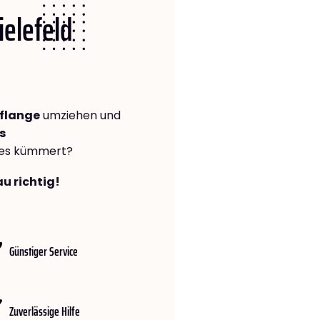
ielefeld
fflange
umziehen und
s
lles kümmert?
au richtig!
Günstiger Service
Zuverlässige Hilfe