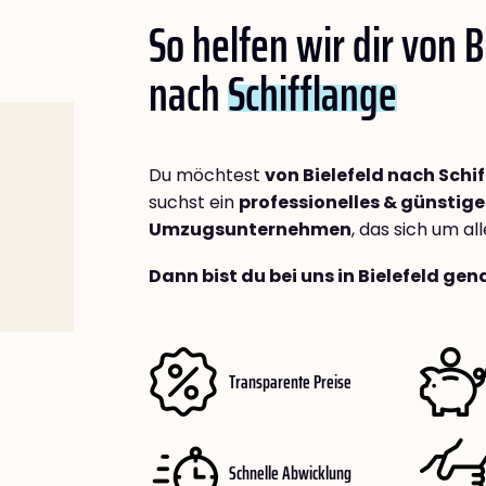
So helfen wir dir von B
nach
Schifflange
Du möchtest
von Bielefeld nach Schi
suchst ein
professionelles & günstige
Umzugsunternehmen
, das sich um a
Dann bist du bei uns in Bielefeld gen
Transparente Preise
Schnelle Abwicklung