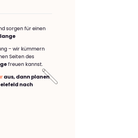
nd sorgen für einen
flange
rung – wir kümmern
önen Seiten des
nge
freuen kannst.
ar
aus, dann planen
elefeld nach