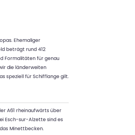
uropas. Ehemaliger
ld beträgt rund 412
nd Formalitäten für genau
wir die länderweiten
speziell für Schifflange gilt.
 der A61 rheinaufwärts über
i Esch-sur-Alzette sind es
h das Minettbecken.