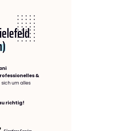
ielefeld
n)
ani
rofessionelles &
s sich um alles
au richtig!