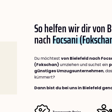
So helfen wir dir von B
nach
Focsani (Fokscha
Du möchtest
von Bielefeld nach Focs
(Fokschan)
umziehen und suchst ein
p
günstiges Umzugsunternehmen
, da
kümmert?
Dann bist du bei uns in Bielefeld gen