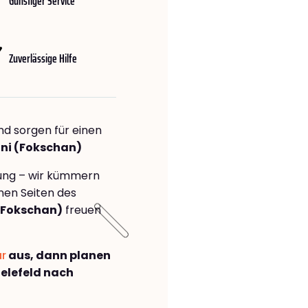
Günstiger Service
Zuverlässige Hilfe
nd sorgen für einen
ani (Fokschan)
rung – wir kümmern
önen Seiten des
(Fokschan)
freuen
ar
aus, dann planen
elefeld nach