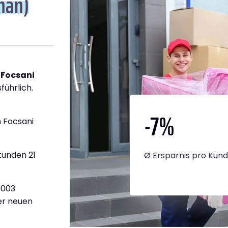
han)
 Focsani
führlich.
-7
%
 Focsani
tunden 21
Ø Ersparnis pro Kun
.003
ner neuen