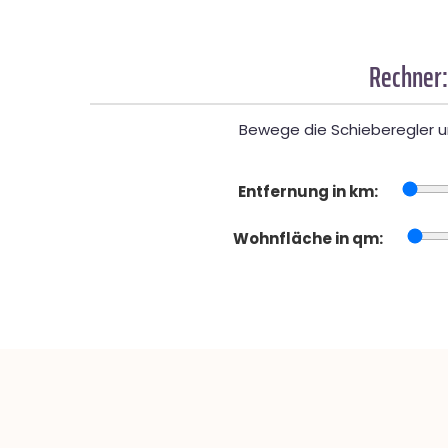
Rechner:
Bewege die Schieberegler un
Entfernung in km:
Wohnfläche in qm: