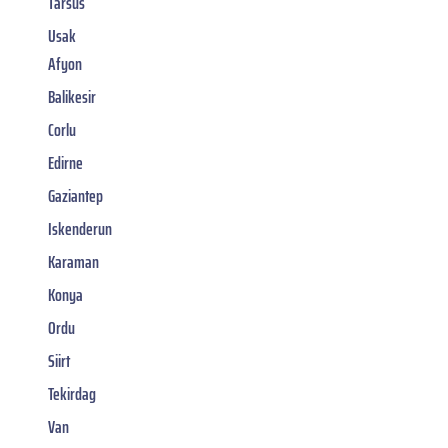
Tarsus
Usak
Afyon
Balikesir
Corlu
Edirne
Gaziantep
Iskenderun
Karaman
Konya
Ordu
Siirt
Tekirdag
Van