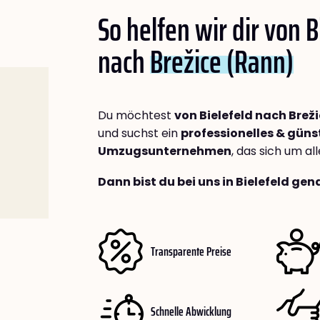
So helfen wir dir von B
nach
Brežice (Rann)
Du möchtest
von Bielefeld nach Brež
und suchst ein
professionelles & güns
Umzugsunternehmen
, das sich um a
Dann bist du bei uns in Bielefeld gen
Transparente Preise
Schnelle Abwicklung