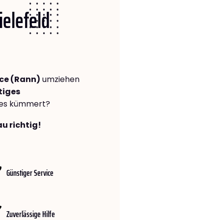
ielefeld
ice (Rann)
umziehen
tiges
lles kümmert?
au richtig!
Günstiger Service
Zuverlässige Hilfe