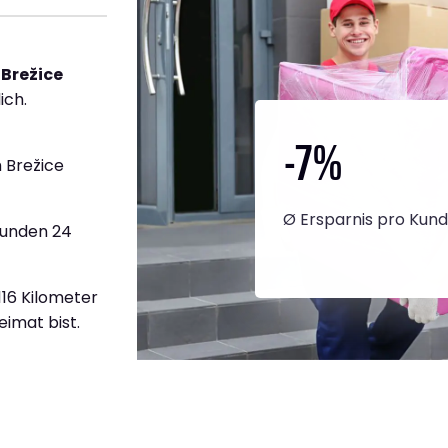
 Brežice
ich.
-7
%
 Brežice
Ø Ersparnis pro Kun
tunden 24
.116 Kilometer
eimat bist.