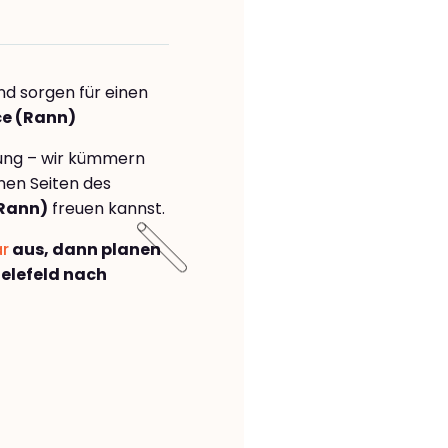
nd sorgen für einen
ce (Rann)
rung – wir kümmern
önen Seiten des
(Rann)
freuen kannst.
ar
aus, dann planen
elefeld nach