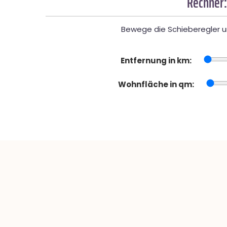
Rechner:
Bewege die Schieberegler un
Entfernung in km:
Wohnfläche in qm: