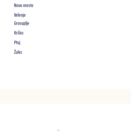
Novo mesto
Velenje
Grosuplje
Krško
Ptuj
Žalec