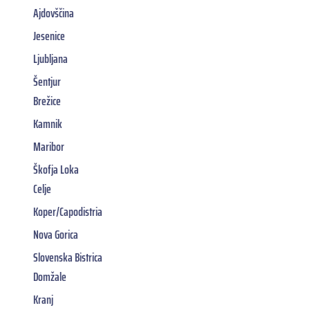
Ajdovščina
Jesenice
Ljubljana
Šentjur
Brežice
Kamnik
Maribor
Škofja Loka
Celje
Koper/Capodistria
Nova Gorica
Slovenska Bistrica
Domžale
Kranj