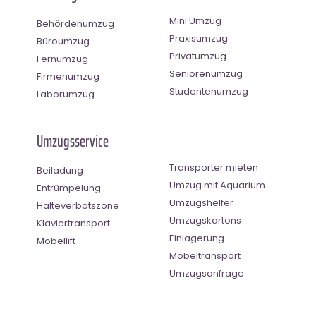
Mini Umzug
Behördenumzug
Praxisumzug
Büroumzug
Privatumzug
Fernumzug
Seniorenumzug
Firmenumzug
Studentenumzug
Laborumzug
Umzugsservice
Transporter mieten
Beiladung
Umzug mit Aquarium
Entrümpelung
Umzugshelfer
Halteverbotszone
Umzugskartons
Klaviertransport
Einlagerung
Möbellift
Möbeltransport
Umzugsanfrage