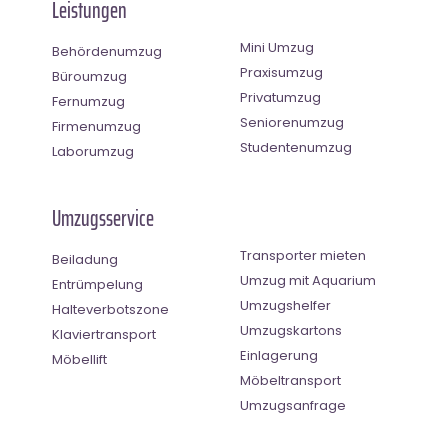
Leistungen
Mini Umzug
Behördenumzug
Praxisumzug
Büroumzug
Privatumzug
Fernumzug
Seniorenumzug
Firmenumzug
Studentenumzug
Laborumzug
Umzugsservice
Transporter mieten
Beiladung
Umzug mit Aquarium
Entrümpelung
Umzugshelfer
Halteverbotszone
Umzugskartons
Klaviertransport
Einlagerung
Möbellift
Möbeltransport
Umzugsanfrage