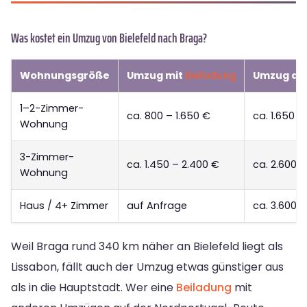
Was kostet ein Umzug von Bielefeld nach Braga?
Wohnungsgröße
Umzug mit
Beiladung
Umzug als
1–2-Zimmer-
ca. 800 – 1.650 €
ca. 1.650 –
Wohnung
3-Zimmer-
ca. 1.450 – 2.400 €
ca. 2.600 
Wohnung
Haus / 4+ Zimmer
auf Anfrage
ca. 3.600 
Weil Braga rund 340 km näher an Bielefeld liegt als
Lissabon, fällt auch der Umzug etwas günstiger aus
als in die Hauptstadt. Wer eine
Beiladung
mit