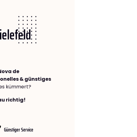
ielefeld
 Nova de
ionelles & günstiges
lles kümmert?
au richtig!
Günstiger Service