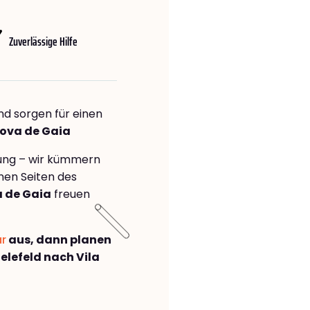
Zuverlässige Hilfe
nd sorgen für einen
Nova de Gaia
rung – wir kümmern
önen Seiten des
a de Gaia
freuen
ar
aus, dann planen
lefeld nach Vila