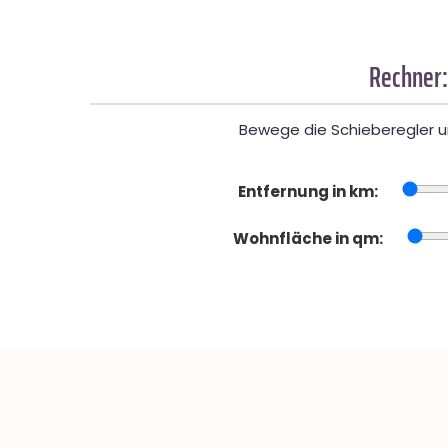
Rechner:
Bewege die Schieberegler un
Entfernung in km:
Wohnfläche in qm: