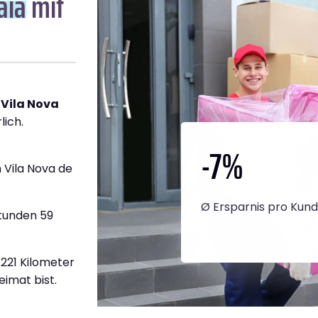
aia
mit
 Vila Nova
lich.
-7
%
 Vila Nova de
Ø Ersparnis pro Kun
Stunden 59
.221 Kilometer
eimat bist.