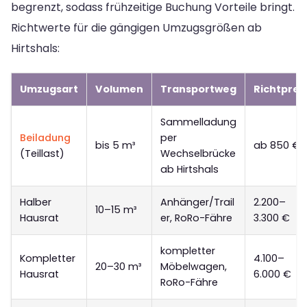
begrenzt, sodass frühzeitige Buchung Vorteile bringt.
Richtwerte für die gängigen Umzugsgrößen ab
Hirtshals:
Umzugsart
Volumen
Transportweg
Richtprei
Sammelladung
Beiladung
per
bis 5 m³
ab 850 €
(Teillast)
Wechselbrücke
ab Hirtshals
Halber
Anhänger/Trail
2.200–
10–15 m³
Hausrat
er, RoRo-Fähre
3.300 €
kompletter
Kompletter
4.100–
20–30 m³
Möbelwagen,
Hausrat
6.000 €
RoRo-Fähre