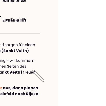
Günstiger Service
Zuverlässige Hilfe
nd sorgen für einen
a (Sankt Veith)
rung – wir kümmern
önen Seiten des
ankt Veith)
freuen
ar
aus, dann planen
lefeld nach Rijeka