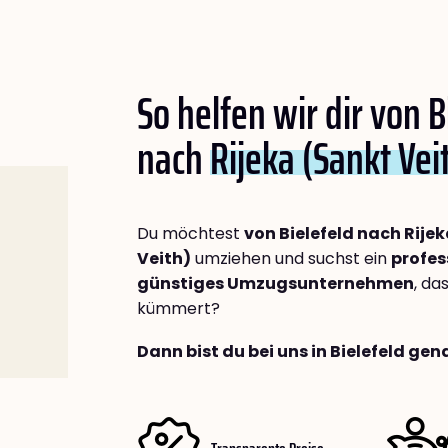
So helfen wir dir von B
nach
Rijeka (Sankt Vei
Du möchtest
von Bielefeld nach Rije
Veith)
umziehen und suchst ein
profes
günstiges Umzugsunternehmen
, da
kümmert?
Dann bist du bei uns in Bielefeld gen