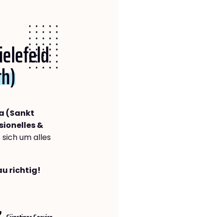
ielefeld
th)
ka (Sankt
sionelles &
s sich um alles
au richtig!