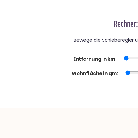
Rechner:
Bewege die Schieberegler un
Entfernung in km:
Wohnfläche in qm: