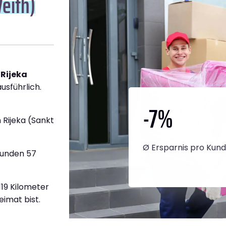
Veith)
 Rijeka
usführlich.
-7
%
Rijeka (Sankt
Ø Ersparnis pro Kun
tunden 57
.119 Kilometer
eimat bist.