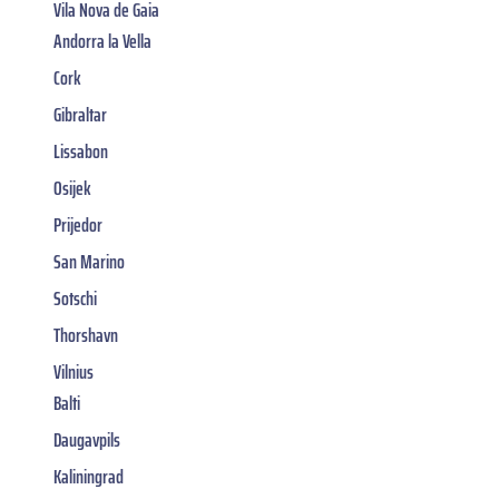
Vila Nova de Gaia
Andorra la Vella
Cork
Gibraltar
Lissabon
Osijek
Prijedor
San Marino
Sotschi
Thorshavn
Vilnius
Balti
Daugavpils
Kaliningrad