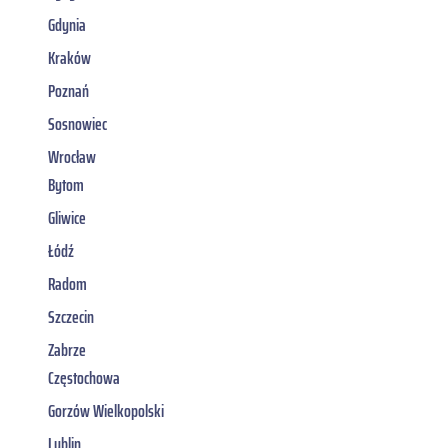
Gdynia
Kraków
Poznań
Sosnowiec
Wrocław
Bytom
Gliwice
Łódź
Radom
Szczecin
Zabrze
Częstochowa
Gorzów Wielkopolski
Lublin