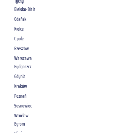
Tychy
Bielsko-Biała
Gdańsk
Kielce
Opole
Rzeszów
Warszawa
Bydgoszcz
Gdynia
Kraków
Poznań
Sosnowiec
Wrocław
Bytom