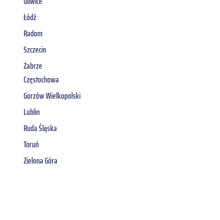
Gliwice
Łódź
Radom
Szczecin
Zabrze
Częstochowa
Gorzów Wielkopolski
Lublin
Ruda Śląska
Toruń
Zielona Góra