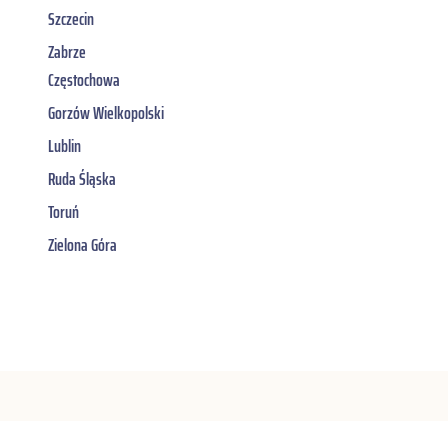
Szczecin
Zabrze
Częstochowa
Gorzów Wielkopolski
Lublin
Ruda Śląska
Toruń
Zielona Góra