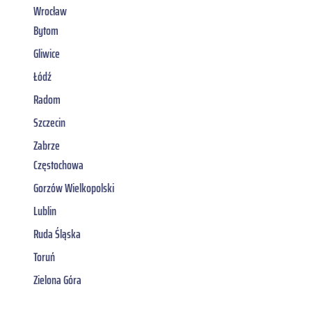
Wrocław
Bytom
Gliwice
Łódź
Radom
Szczecin
Zabrze
Częstochowa
Gorzów Wielkopolski
Lublin
Ruda Śląska
Toruń
Zielona Góra