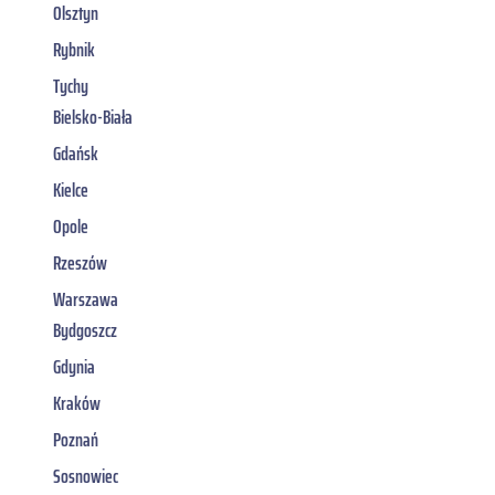
Olsztyn
Rybnik
Tychy
Bielsko-Biała
Gdańsk
Kielce
Opole
Rzeszów
Warszawa
Bydgoszcz
Gdynia
Kraków
Poznań
Sosnowiec