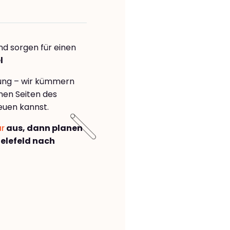
nd sorgen für einen
l
rung – wir kümmern
önen Seiten des
euen kannst.
ar
aus, dann planen
elefeld nach