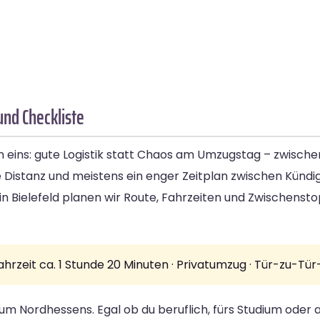
und Checkliste
m eins: gute Logistik statt Chaos am Umzugstag – zwisch
rze Distanz und meistens ein enger Zeitplan zwischen Kün
ielefeld planen wir Route, Fahrzeiten und Zwischenstopp
ahrzeit ca. 1 Stunde 20 Minuten · Privatumzug · Tür-zu-T
um Nordhessens. Egal ob du beruflich, fürs Studium oder