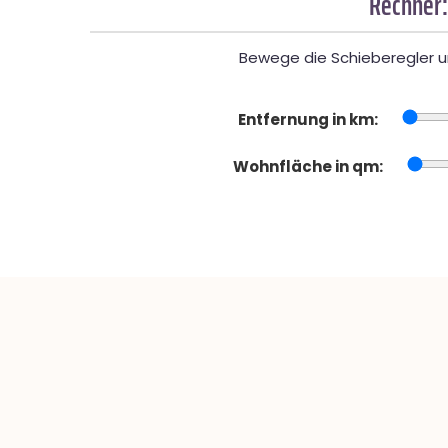
Rechner:
Bewege die Schieberegler un
Entfernung in km:
Wohnfläche in qm: