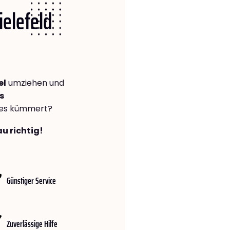
ielefeld
el
umziehen und
s
lles kümmert?
au richtig!
Günstiger Service
Zuverlässige Hilfe