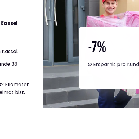
 Kassel
-7
%
 Kassel.
unde 38
Ø Ersparnis pro Kun
132 Kilometer
eimat bist.