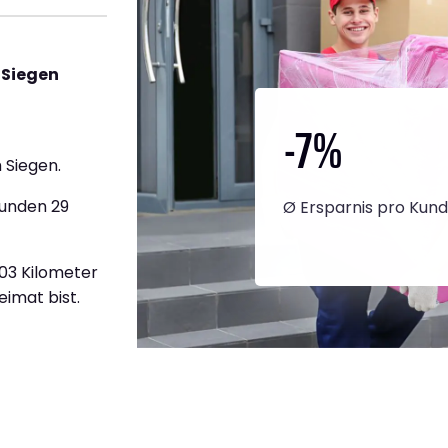
 Siegen
-7
%
 Siegen.
tunden 29
Ø Ersparnis pro Kun
203 Kilometer
eimat bist.