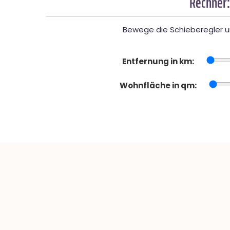
Rechner:
Bewege die Schieberegler un
Entfernung in km:
Wohnfläche in qm: