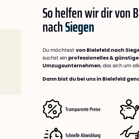
So helfen wir dir von B
nach
Siegen
Du möchtest
von Bielefeld nach Sieg
suchst ein
professionelles & günstige
Umzugsunternehmen
, das sich um a
Dann bist du bei uns in Bielefeld gen
Transparente Preise
Schnelle Abwicklung