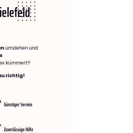
ielefeld
en
umziehen und
s
lles kümmert?
au richtig!
Günstiger Service
Zuverlässige Hilfe