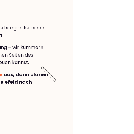
nd sorgen für einen
n
rung – wir kümmern
önen Seiten des
euen kannst.
ar
aus, dann planen
elefeld nach