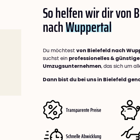
So helfen wir dir von B
nach
Wuppertal
Du möchtest
von Bielefeld nach Wup
suchst ein
professionelles & günstige
Umzugsunternehmen
, das sich um a
Dann bist du bei uns in Bielefeld gen
Transparente Preise
Schnelle Abwicklung