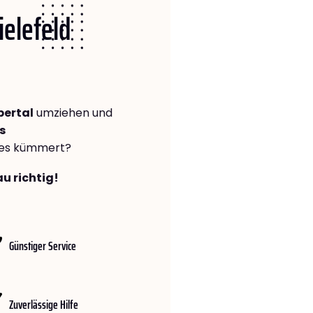
ielefeld
pertal
umziehen und
s
lles kümmert?
au richtig!
Günstiger Service
Zuverlässige Hilfe