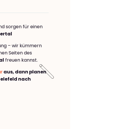
nd sorgen für einen
ertal
rung – wir kümmern
önen Seiten des
al
freuen kannst.
ar
aus, dann planen
elefeld nach