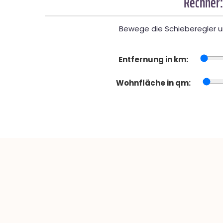
Rechner:
Bewege die Schieberegler un
Entfernung in km:
Wohnfläche in qm: