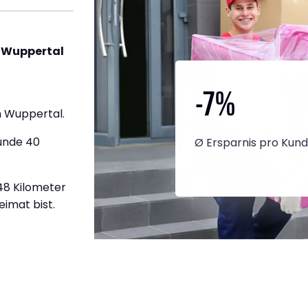
h Wuppertal
-7
%
 Wuppertal.
tunde 40
Ø Ersparnis pro Kun
148 Kilometer
eimat bist.