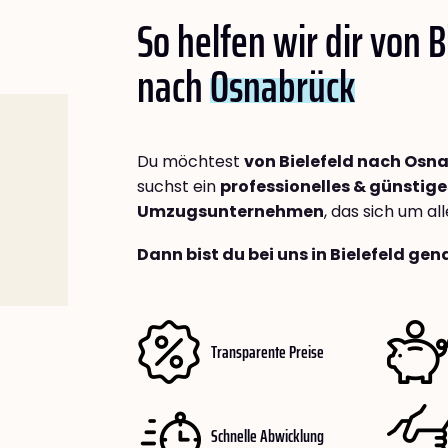
So helfen wir dir von B
nach
Osnabrück
Du möchtest
von Bielefeld nach Osn
suchst ein
professionelles & günstige
Umzugsunternehmen
, das sich um a
Dann bist du bei uns in Bielefeld gen
Transparente Preise
Schnelle Abwicklung