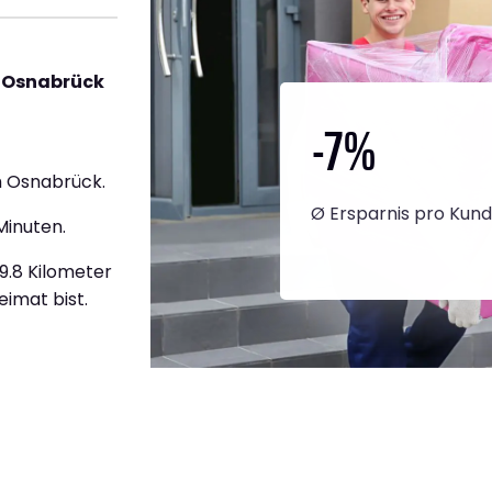
h Osnabrück
-7
%
h Osnabrück.
Ø Ersparnis pro Kun
Minuten.
59.8 Kilometer
eimat bist.