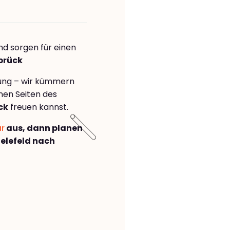
nd sorgen für einen
brück
rung – wir kümmern
önen Seiten des
ck
freuen kannst.
ar
aus, dann planen
elefeld nach