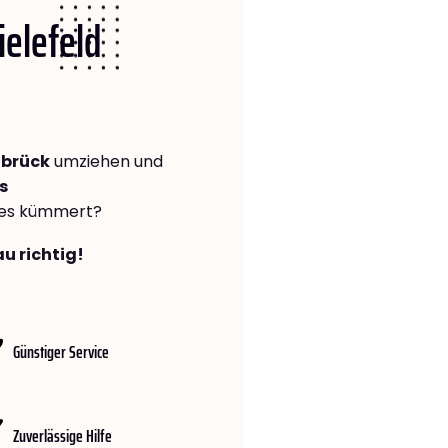
ielefeld
abrück
umziehen und
s
lles kümmert?
au richtig!
Günstiger Service
Zuverlässige Hilfe