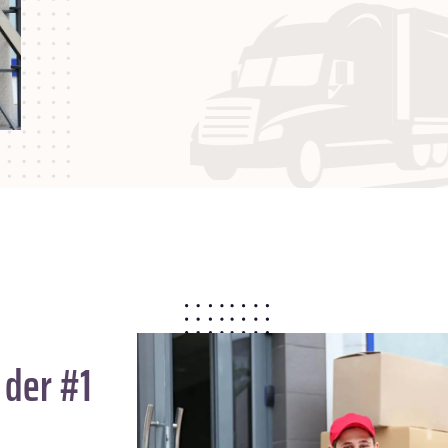
 der #1