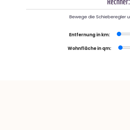
Rechner:
Bewege die Schieberegler un
Entfernung in km:
Wohnfläche in qm: