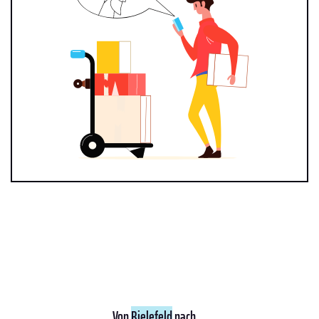
Von
Bielefeld
nach ...