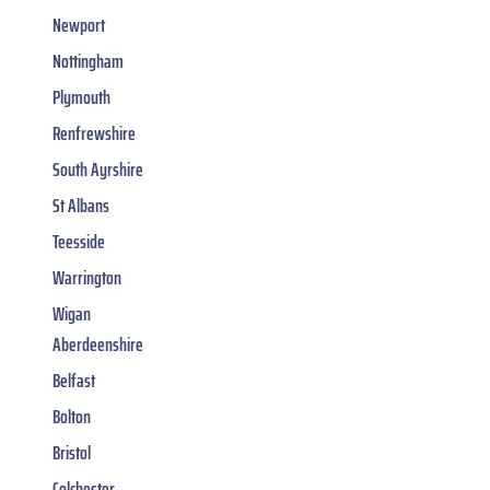
Newport
Nottingham
Plymouth
Renfrewshire
South Ayrshire
St Albans
Teesside
Warrington
Wigan
Aberdeenshire
Belfast
Bolton
Bristol
Colchester