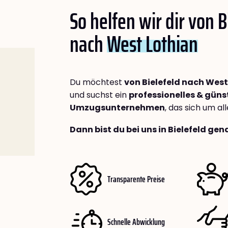
So helfen wir dir von B
nach
West Lothian
Du möchtest
von Bielefeld nach West
und suchst ein
professionelles & güns
Umzugsunternehmen
, das sich um a
Dann bist du bei uns in Bielefeld gen
Transparente Preise
Schnelle Abwicklung