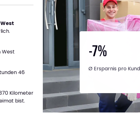
 West
lich.
-7
%
h West
Ø Ersparnis pro Kun
Stunden 46
1.370 Kilometer
eimat bist.