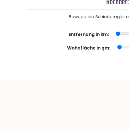
Rechner:
Bewege die Schieberegler un
Entfernung in km:
Wohnfläche in qm: