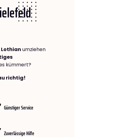
ielefeld
 Lothian
umziehen
tiges
lles kümmert?
au richtig!
Günstiger Service
Zuverlässige Hilfe