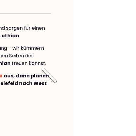
nd sorgen für einen
 Lothian
rung – wir kümmern
önen Seiten des
hian
freuen kannst.
ar
aus, dann planen
elefeld nach West