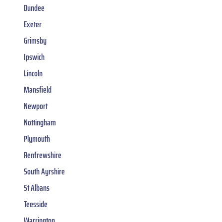
Dundee
Exeter
Grimsby
Ipswich
Lincoln
Mansfield
Newport
Nottingham
Plymouth
Renfrewshire
South Ayrshire
St Albans
Teesside
Warrington