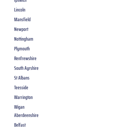
Ipswich
Lincoln
Mansfield
Newport
Nottingham
Plymouth
Renfrewshire
South Ayrshire
St Albans
Teesside
Warrington
Wigan
Aberdeenshire
Belfast