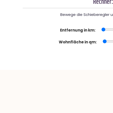
Rechner:
Bewege die Schieberegler un
Entfernung in km:
Wohnfläche in qm: