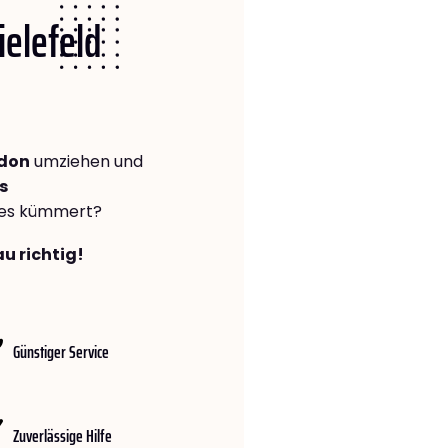
ielefeld
ndon
umziehen und
s
lles kümmert?
au richtig!
Günstiger Service
Zuverlässige Hilfe