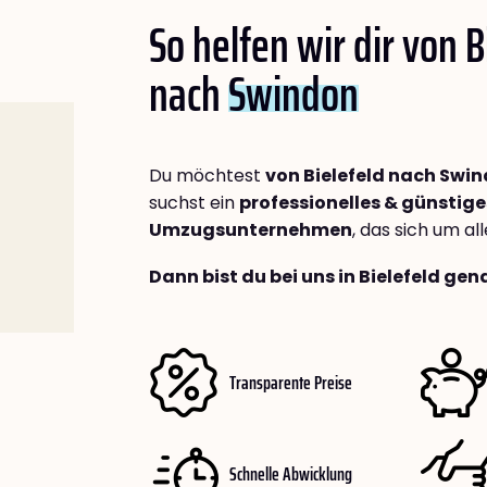
So helfen wir dir von B
nach
Swindon
Du möchtest
von Bielefeld nach Swi
suchst ein
professionelles & günstige
Umzugsunternehmen
, das sich um a
Dann bist du bei uns in Bielefeld gen
Transparente Preise
Schnelle Abwicklung