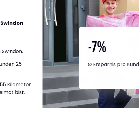
h Swindon
-7
%
 Swindon.
tunden 25
Ø Ersparnis pro Kun
855 Kilometer
eimat bist.