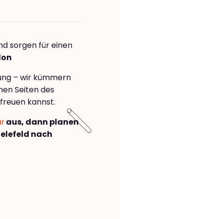
nd sorgen für einen
don
rung – wir kümmern
önen Seiten des
freuen kannst.
ar
aus, dann planen
elefeld nach