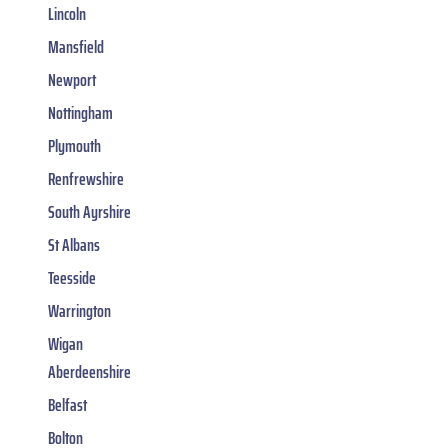
Lincoln
Mansfield
Newport
Nottingham
Plymouth
Renfrewshire
South Ayrshire
St Albans
Teesside
Warrington
Wigan
Aberdeenshire
Belfast
Bolton