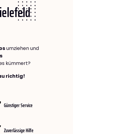
ielefeld
os
umziehen und
s
lles kümmert?
au richtig!
Günstiger Service
Zuverlässige Hilfe