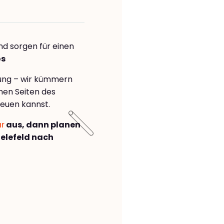
nd sorgen für einen
os
rung – wir kümmern
önen Seiten des
euen kannst.
ar
aus, dann planen
elefeld nach