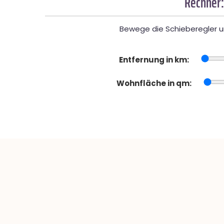
Rechner:
Bewege die Schieberegler un
Entfernung in km:
Wohnfläche in qm: