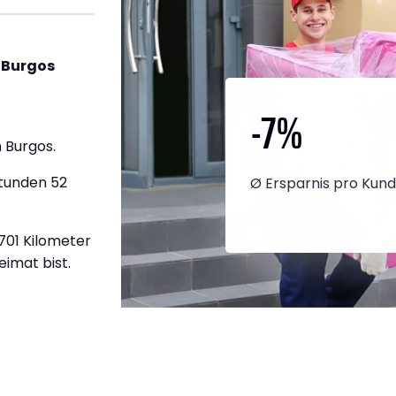
 Burgos
-7
%
 Burgos.
Stunden 52
Ø Ersparnis pro Kun
.701 Kilometer
eimat bist.