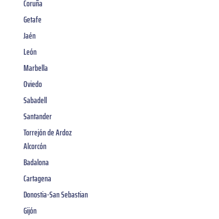
Coruña
Getafe
Jaén
León
Marbella
Oviedo
Sabadell
Santander
Torrejón de Ardoz
Alcorcón
Badalona
Cartagena
Donostia-San Sebastian
Gijón