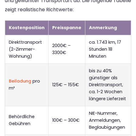
und gewählter Transportart ab. Die folgende Tabelle
zeigt realistische Richtwerte:
Kostenposition
Preisspanne
Anmerkung
Direkttransport
ca. 1.743 km, 17
2000€ –
(2-Zimmer-
Stunden 18
3300€
Wohnung)
Minuten
bis zu 40%
günstiger als
Beiladung
pro
125€ – 155€
Direkttransport,
m³
ca. 1-2 Wochen
längere Lieferzeit
NIE-Nummer,
Behördliche
100€ – 300€
Anmeldungen,
Gebühren
Beglaubigungen