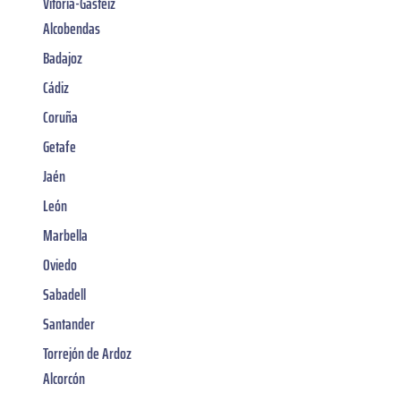
Vitoria-Gasteiz
Alcobendas
Badajoz
Cádiz
Coruña
Getafe
Jaén
León
Marbella
Oviedo
Sabadell
Santander
Torrejón de Ardoz
Alcorcón