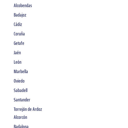
Alcobendas
Badajoz
Cádiz
Coruña
Getafe
Jaén
León
Marbella
Oviedo
Sabadell
Santander
Torrejón de Ardoz
Alcorcón
Badalona