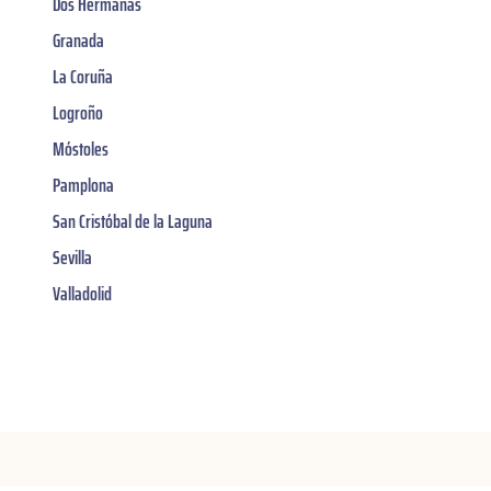
Dos Hermanas
Granada
La Coruña
Logroño
Móstoles
Pamplona
San Cristóbal de la Laguna
Sevilla
Valladolid