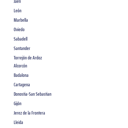
Jaén
León
Marbella
Oviedo
Sabadell
Santander
Torrejón de Ardoz
Alcorcón
Badalona
Cartagena
Donostia-San Sebastian
Gijón
Jerez de la Frontera
Lleida