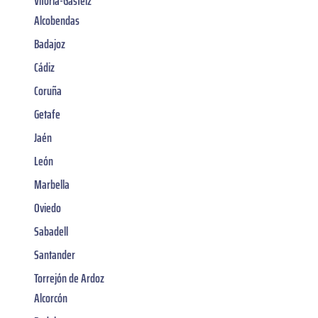
Vitoria-Gasteiz
Alcobendas
Badajoz
Cádiz
Coruña
Getafe
Jaén
León
Marbella
Oviedo
Sabadell
Santander
Torrejón de Ardoz
Alcorcón